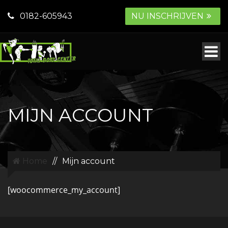
0182-605943
NU INSCHRIJVEN
MIJN ACCOUNT
Home
//
Mijn account
[woocommerce_my_account]