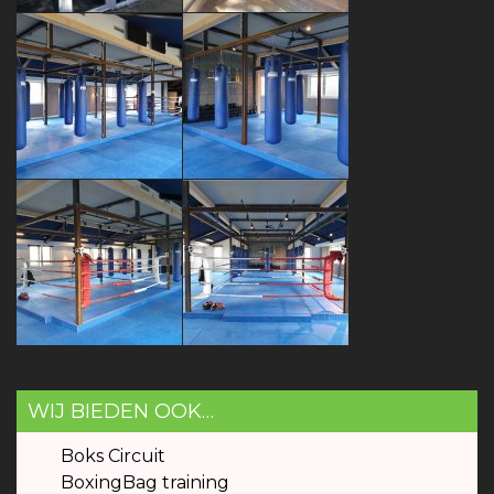
WIJ BIEDEN OOK…
Boks Circuit
BoxingBag training