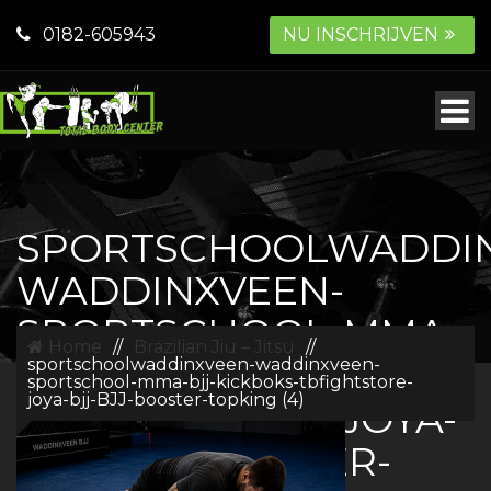
0182-605943
NU INSCHRIJVEN
SPORTSCHOOLWADDIN
WADDINXVEEN-
SPORTSCHOOL-MMA-
Home
//
Brazilian Jiu – Jitsu
//
BJJ-KICKBOKS-
sportschoolwaddinxveen-waddinxveen-
sportschool-mma-bjj-kickboks-tbfightstore-
joya-bjj-BJJ-booster-topking (4)
TBFIGHTSTORE-JOYA-
BJJ-BJJ-BOOSTER-