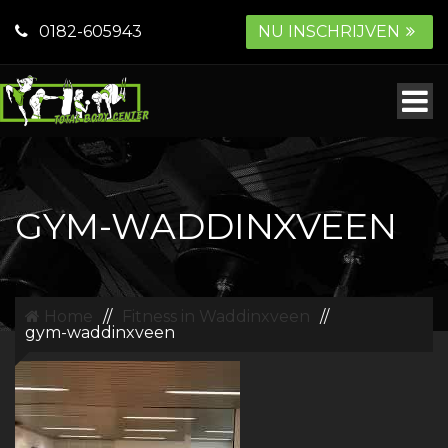
0182-605943
NU INSCHRIJVEN
GYM-WADDINXVEEN
Home
//
Fitness in Waddinxveen
//
gym-waddinxveen