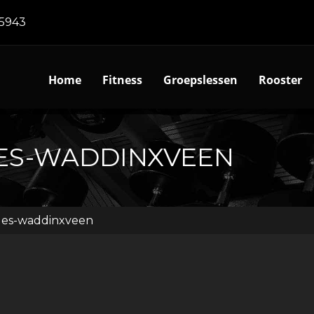
5943
Home
Fitness
Groepslessen
Rooster
ES-WADDINXVEEN
les-waddinxveen