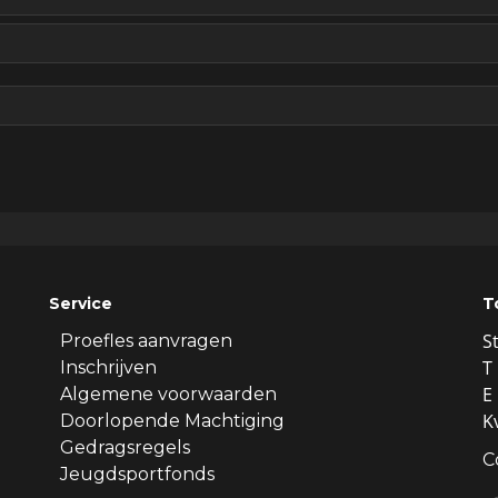
Service
T
S
Proefles aanvragen
T 
Inschrijven
E 
Algemene voorwaarden
K
Doorlopende Machtiging
Gedragsregels
C
Jeugdsportfonds