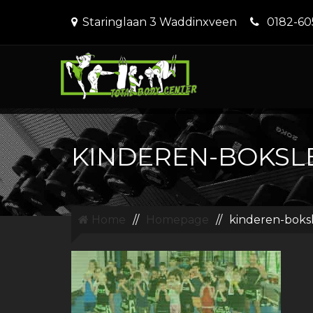
Staringlaan 3 Waddinxveen
0182-60
KINDEREN-BOKSL
Home
//
Homepage
//
kinderen-boks