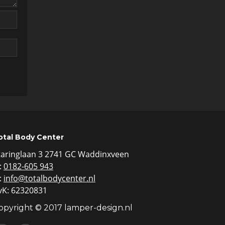
otal Body Center
taringlaan 3 2741 GC Waddinxveen
:
0182-605 943
:
info@totalbodycenter.nl
vK: 62320831
opyright © 2017 lamper-design.nl