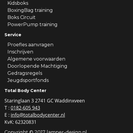
Kidsboks
BoxingBag training
Boks Circuit
PowerPump training
Service
Proefles aanvragen
Inschrijven
Algemene voorwaarden
Doorlopende Machtiging
Gedragsregels
Jeugdsportfonds
Total Body Center
Staringlaan 3 2741 GC Waddinxveen
T :
0182-605 943
E :
info@totalbodycenter.nl
KvK: 62320831
Copyright © 2017 lamper-design.nl