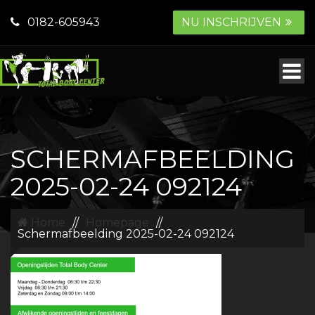
0182-605943
NU INSCHRIJVEN
SCHERMAFBEELDING
2025-02-24 092124
Home
//
Homepage
//
Schermafbeelding 2025-02-24 092124