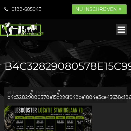
0182-605943
NU INSCHRIJVEN
B4C32829080578E15C9
Home
//
Rooster
//
b4c32829080578e15c996f948ce1884e3ce45638c186