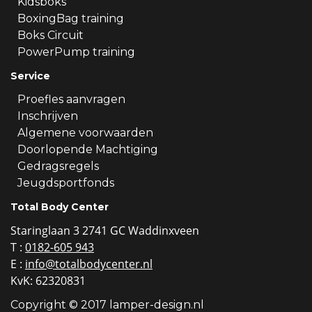
Kidsboks
BoxingBag training
Boks Circuit
PowerPump training
Service
Proefles aanvragen
Inschrijven
Algemene voorwaarden
Doorlopende Machtiging
Gedragsregels
Jeugdsportfonds
Total Body Center
Staringlaan 3 2741 GC Waddinxveen
T :
0182-605 943
E :
info@totalbodycenter.nl
KvK: 62320831
Copyright © 2017 lamper-design.nl