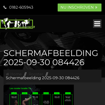
0182-605943
NU INSCHRIJVEN
SCHERMAFBEELDING
2025-09-30 084426
Home
//
Rooster
//
Schermafbeelding 2025-09-30 084426