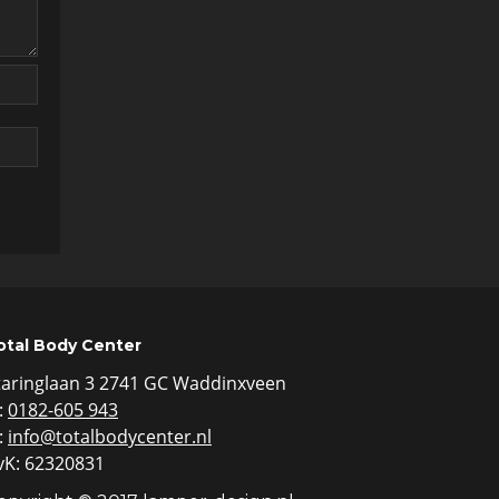
otal Body Center
taringlaan 3 2741 GC Waddinxveen
:
0182-605 943
:
info@totalbodycenter.nl
vK: 62320831