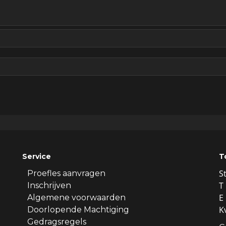
Service
T
S
Proefles aanvragen
T 
Inschrijven
E 
Algemene voorwaarden
K
Doorlopende Machtiging
Gedragsregels